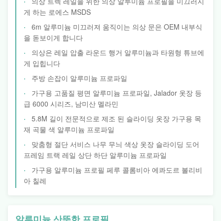
의상 트렉 레일을 위한 의상 알루미늄 프로필을 미끄러지
게 하는 로에스 MSDS
6m 알루미늄 미끄러져 움직이는 의상 문은 OEM 내부식
을 돋보이게 합니다
의상은 레일 압출 라운드 행거 알루미늄과 타원형 튜브에
게 입힙니다
주방 손잡이 알루미늄 프로파일
가구용 고품질 평면 알루미늄 프로파일, Jalador 옷장 등
급 6000 시리즈, 남미산 멜라민
5.8M 길이 전문적으로 제조 된 슬라이딩 옷장 가구용 목
재 곡물 색 알루미늄 프로파일
맞춤형 절단 서비스 나무 무늬 색상 옷장 슬라이딩 도어
프레임 트랙 레일 상단 하단 알루미늄 프로파일
가구용 알루미늄 프로필 페루 콜롬비아 에콰도르 볼리비
아 칠레
알루미늄 산뜻한 프로필