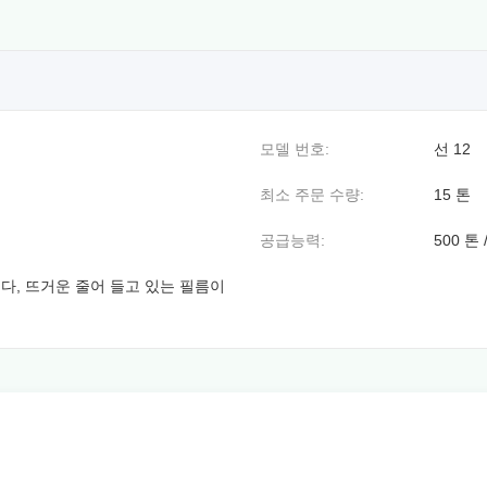
모델 번호:
선 12
최소 주문 수량:
15 톤
공급능력:
500 톤
다, 뜨거운 줄어 들고 있는 필름이