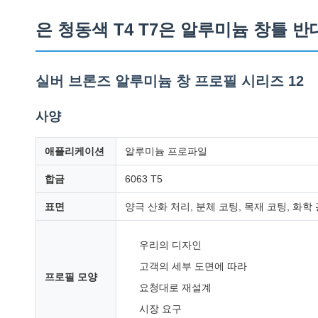
은 청동색 T4 T7은 알루미늄 창틀 
실버 브론즈 알루미늄 창 프로필 시리즈 12
사양
애플리케이션
알루미늄 프로파일
합금
6063 T5
표면
양극 산화 처리, 분체 코팅, 목재 코팅, 화학
우리의 디자인
고객의 세부 도면에 따라
프로필 모양
요청대로 재설계
시장 요구