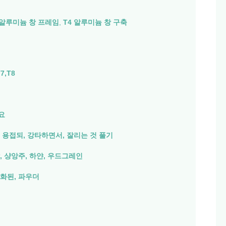
 알루미늄 창 프레임
,
T4 알루미늄 창 구축
T7,T8
요
 용접되, 강타하면서, 잘리는 것 풀기
, 샹앙주, 하얀, 우드그레인
화된, 파우더