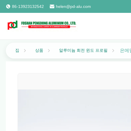
86-13923132542
helen@pd-alu.com
은메달
집
상품
알루미늄 회전 윈도 프로필