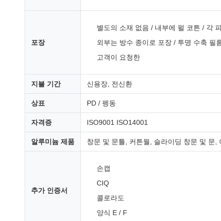
별도의 소재 없음 / 내부에 펄 코튼 / 각
포장
외부는 방수 종이로 포장 / 투명 수축 필
고객이 요청한
지불 기간
신용장, 전신환
상표
PD / 펭동
자격증
ISO9001 ISO14001
알루미늄 제품
창문 및 문틀, 커튼월, 슬라이딩 창문 및 문,
손캡
CIQ
추가 인증서
콜로라도
양식 E / F