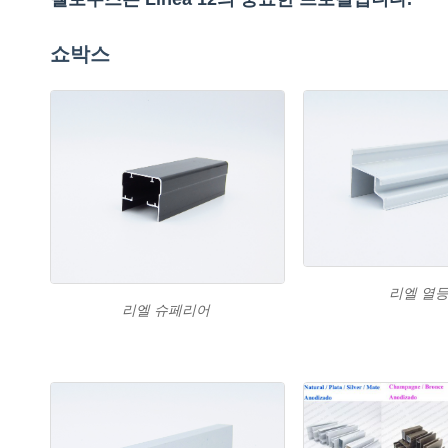
쇼박스
리엘 열
리엘 슈페리어