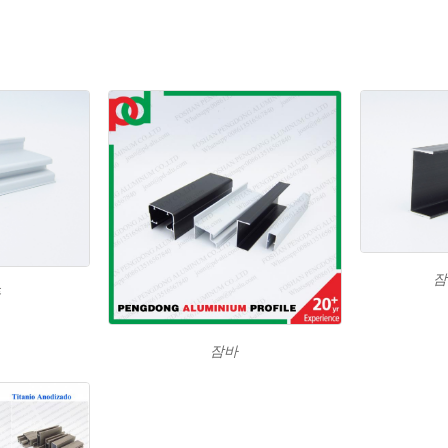
잠
등
잠바