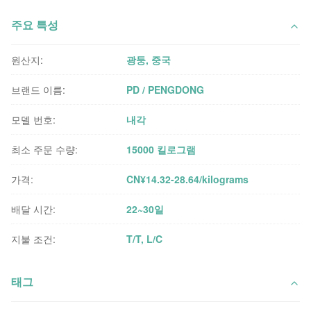
주요 특성
원산지:
광둥, 중국
브랜드 이름:
PD / PENGDONG
모델 번호:
내각
최소 주문 수량:
15000 킬로그램
가격:
CN¥14.32-28.64/kilograms
배달 시간:
22~30일
지불 조건:
T/T, L/C
태그