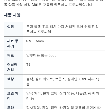
동 양극 산화 마감 처리된 고품질 알루미늄 프로파일입니다.
제품 사양
설명
무광 블랙 우드 터치 마감 처리된 도어 윈도우 알
루미늄 프로파일
재료 두
0.9~1.5mm
께(t)
재료
알루미늄 합금 6063
어닐링
T5
처리
색상
블랙, 실버 화이트, 브론즈, 샴페인, (RAL 시리즈)
등
표면 처
양극 처리, 분체 코팅, 전기 영동, 나뭇결, 광택 처
리
리 등
모양
정사각형, 원형, 평면, 타원형 및 고객의 도면에 따