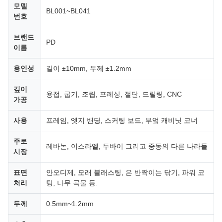
모델
BL001~BL041
번호
브랜드
PD
이름
용인성
길이 ±10mm, 두께 ±1.2mm
깊이
용접, 굽기, 조립, 프레싱, 절단, 드릴링, CNC
가공
사용
프레임, 엣지 밴딩, 스커팅 보드, 부엌 캐비닛 코너
주로
레바논, 이스라엘, 두바이 그리고 중동의 다른 나라들
시장
표면
안오디제, 모래 블래스팅, 은 반짝이는 닦기, 파워 코
처리
팅, 나무 곡물 등.
두께
0.5mm~1.2mm