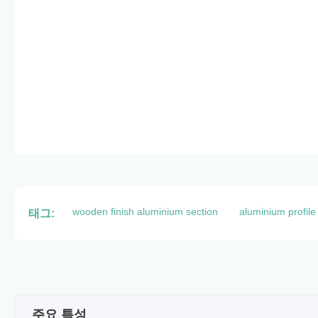
wooden finish aluminium section
aluminium profile
태그:
주요 특성