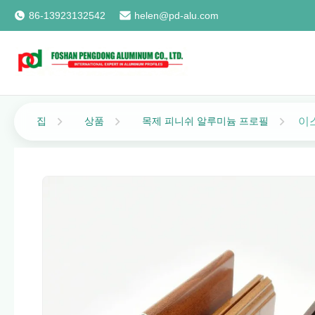
86-13923132542
helen@pd-alu.com
이
집
상품
목제 피니쉬 알루미늄 프로필