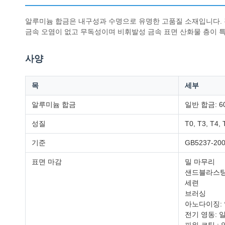
알루미늄 합금은 내구성과 수명으로 유명한 고품질 소재입니다. 경
금속 오염이 없고 무독성이며 비휘발성 금속 표면 산화물 층이 특징입
사양
목
세부
알루미늄 합금
일반 합금: 60
성질
T0, T3, T4, 
기준
GB5237-2
표면 마감
밀 마무리
샌드블라스
세련
브러싱
아노다이징: 
전기 영동: 