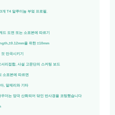
63개 T4 알루미늄 부엌 프로필
,
캐드 도면 또는 소표본에 따르기
gth,±0.12mm을 위한 ±10mm
 것 만곡시키기
모서리접합, 사설 고문단의 스커팅 보드
 소표본에 따르면
아, 알제리와 기타
 파우더는 양극 산화되어 닦인 반사경을 코팅했습니다
m