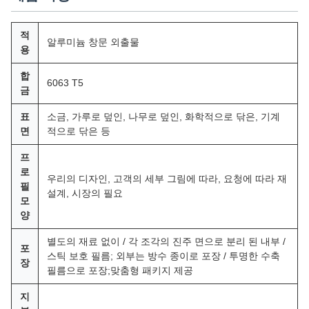
적
알루미늄 창문 외출물
용
합
6063 T5
금
표
소금, 가루로 덮인, 나무로 덮인, 화학적으로 닦은, 기계
면
적으로 닦은 등
프
로
우리의 디자인, 고객의 세부 그림에 따라, 요청에 따라 재
필
설계, 시장의 필요
모
양
별도의 재료 없이 / 각 조각의 진주 면으로 분리 된 내부 /
포
스틱 보호 필름; 외부는 방수 종이로 포장 / 투명한 수축
장
필름으로 포장;맞춤형 패키지 제공
지