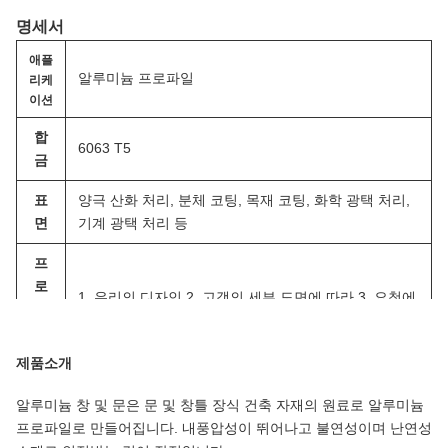
명세서
애플
리케
알루미늄 프로파일
이션
합
6063 T5
금
표
양극 산화 처리, 분체 코팅, 목재 코팅, 화학 광택 처리,
면
기계 광택 처리 등
프
로
1. 우리의 디자인 2. 고객의 세부 도면에 따라 3. 요청에
필
따라 재설계 4. 시장 요구
모
양
제품소개
1. 별도의 소재 없음 / 내부는 펄 코튼 / 각개 스틱 보호
알루미늄 창 및 문은 문 및 창틀 장식 건축 자재의 원료로 알루미늄
포
필름으로 분리
프로파일로 만들어집니다. 내풍압성이 뛰어나고 불연성이며 난연성
장
2. 외부는 방수 종이로 포장 / 투명 수축 필름으로 포장