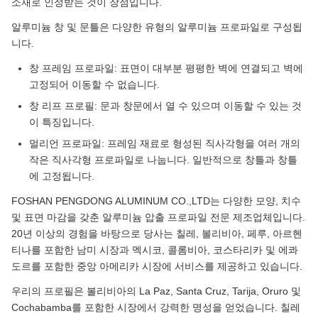
소재로 인정받는 것이 장점입니다.
3. 고객이 요청한 사항
알루미늄 창 및 문틀은 다양한 유형의 알루미늄 프로파일로 구성됩
지
니다.
불
신용장, 전신환
창 프레임 프로파일: 표면이 대부분 평평한 벽에 연결되고 벽에
기
고정되어 이동할 수 없습니다.
간
창 리프 프로필: 문과 창문에서 열 수 있으며 이동할 수 있는 것
상
이 특징입니다.
PD / 펭동
표
멀리언 프로파일: 프레임 재료로 형성된 직사각형을 여러 개의
작은 직사각형 프로파일로 나눕니다. 일반적으로 창틀과 창틀
자
에 고정됩니다.
격
ISO9001 ISO14001
증
FOSHAN PENGDONG ALUMINUM CO.,LTD는 다양한 모양, 치수
및 표면 마감을 갖춘 알루미늄 압출 프로파일 전문 제조업체입니다.
20년 이상의 경험을 바탕으로 당사는 칠레, 볼리비아, 페루, 아르헨
티나를 포함한 남미 시장과 멕시코, 콜롬비아, 코스타리카 및 에콰
도르를 포함한 중앙 아메리카 시장에 서비스를 제공하고 있습니다.
우리의 프로필은 볼리비아의 La Paz, Santa Cruz, Tarija, Oruro 및
Cochabamba를 포함한 시장에서 강력한 명성을 얻었습니다. 칠레