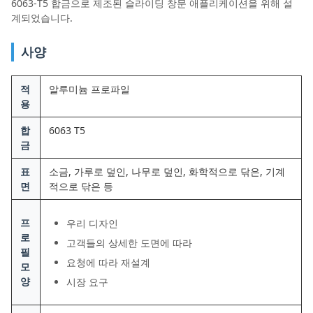
6063-T5 합금으로 제조된 슬라이딩 창문 애플리케이션을 위해 설
계되었습니다.
사양
적
알루미늄 프로파일
용
합
6063 T5
금
표
소금, 가루로 덮인, 나무로 덮인, 화학적으로 닦은, 기계
면
적으로 닦은 등
프
우리 디자인
로
고객들의 상세한 도면에 따라
필
요청에 따라 재설계
모
양
시장 요구