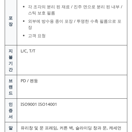
각 조각의 분리 된 재료 / 진주 면으로 분리 된 내부 /
스틱 보호 필름
포
외부에 방수용 종이 포장 / 투명한 수축 필름으로 포
장
장
고객 요청
지
L/C, T/T
불
기
간
브
PD / 펜둥
랜
드
인
ISO9001 ISO14001
증
서
알
유리창 및 문 프레임, 커튼 벽, 슬라이딩 창과 문, 캐세먼