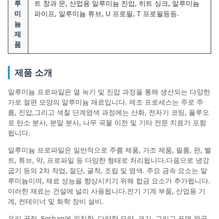
루
트 창과 문, 산업용 알루미늄 진압, 히트 싱크, 알루미늄
미
파이프, 알루미늄 튜브, U 프로필, T 프로필등등.
늄
제
품
제품 소개
알루미늄 프로파일은 열 녹기 및 진압 과정을 통해 생산되는 다양한
가로 절편 모양의 알루미늄 재료입니다. 제조 프로세스는 주로 주
름, 진압,그리고 색칠 단계염색 과정에는 산화, 전자기 코팅, 플루오
로 탄소 분사, 분말 분사, 나무 곡물 이전 및 기타 전문 치료가 포함
됩니다.
알루미늄 프로파일은 일반적으로 주름 제품, 가조 제품, 필름, 판, 벨
트, 튜브, 막, 프로파일 등 다양한 형태로 처리됩니다.다음으로 냉강
굽기 등의 2차 작업, 절단, 굴착, 조립 및 염색. 주요 금속 요소는 알
루미늄이며, 재료 성능을 향상시키기 위해 합금 요소가 추가됩니다.
이러한 재료는 건설에 널리 사용됩니다.전기 기계 부품, 산업용 기
계, 컨테이너 및 화학 장비 설비.
우리 공장, Foshan에 위치한, 다양한 모양, 크기, 그리고 표면 완공