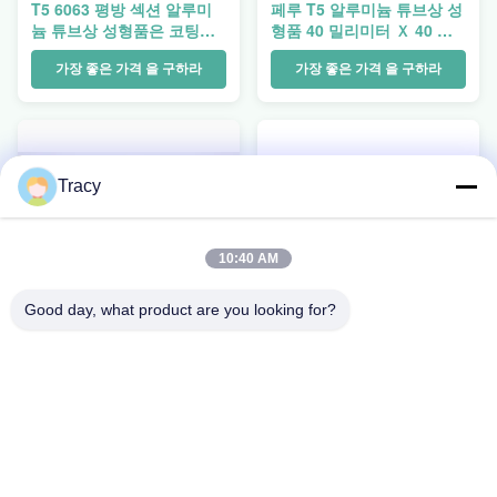
T5 6063 평방 섹션 알루미
페루 T5 알루미늄 튜브상 성
늄 튜브상 성형품은 코팅되
형품 40 밀리미터 Ｘ 40 밀
어서 가루가 됩니다
리미터 알류미늄 압출
가장 좋은 가격 을 구하라
가장 좋은 가격 을 구하라
Tracy
10:40 AM
Good day, what product are you looking for?
볼리비아 칠레 페루 콜롬비
회전 윈도를 위한 T5 감비아
아를 위한 6000 시리즈 T5
2020 알루미늄 압출 프로파
알루미늄 튜브상 성형품
일
가장 좋은 가격 을 구하라
가장 좋은 가격 을 구하라